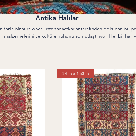
Antika Halılar
n fazla bir süre önce usta zanaatkarlar tarafından dokunan bu pa
ı, malzemelerini ve kültürel ruhunu somutlaştırıyor. Her bir halı v
a yolculuk ederek karmaşık desenlerini, dengeli renklerini ve za
serler, Anadolu'nun
ntik tanıklarıdır; tamamen el işçiliğiyle üretilmiş ve nadirliği, p
ruhu nedeniyle değer verilen canlı eserlerdir.
3,4 m x 1,63 m